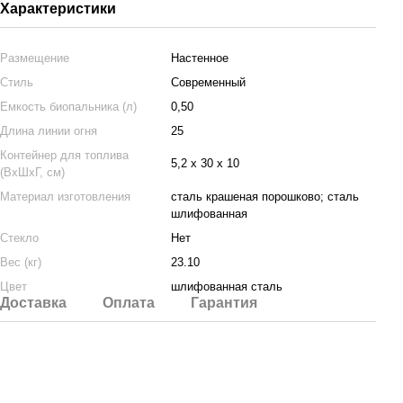
Характеристики
Размещение
Настенное
Стиль
Современный
Емкость биопальника (л)
0,50
Длина линии огня
25
Контейнер для топлива
5,2 x 30 x 10
(ВхШхГ, см)
Материал изготовления
сталь крашеная порошково; сталь
шлифованная
Стекло
Нет
Вес (кг)
23.10
Цвет
шлифованная сталь
Доставка
Оплата
Гарантия