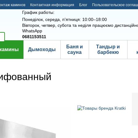
онтаж каминов
Контактная информация
Блог
Пользовательское согла
График работы:
Понеділок, середа, п'ятниця: 10:00–18:00
Вівторок, четвер, субота та неділя працюємо дистанційно
WhatsApp
0681153511
Баня и
Тандыр и
камины
Дымоходы
сауна
барбекю
лифованный