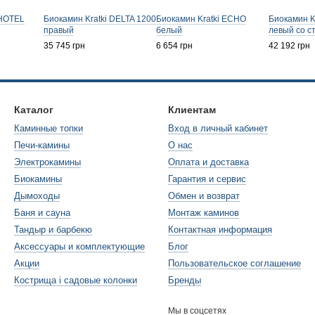
 HOTEL
Биокамин Kratki DELTA 1200
Биокамин Kratki ECHO
Биокамин K
правый
белый
левый со с
35 745 грн
6 654 грн
42 192 грн
Каталог
Клиентам
Каминные топки
Вход в личный кабинет
Печи-камины
О нас
Электрокамины
Оплата и доставка
Биокамины
Гарантия и сервис
Дымоходы
Обмен и возврат
Баня и сауна
Монтаж каминов
Тандыр и барбекю
Контактная информация
Аксессуары и комплектующие
Блог
Акции
Пользовательское соглашение
Кострища і садовые колонки
Бренды
Мы в соцсетях