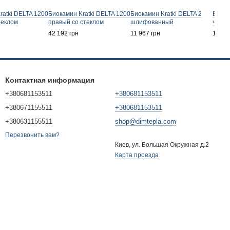
ratki DELTA 1200
Биокамин Kratki DELTA 1200
Биокамин Kratki DELTA 2
Биока
теклом
правый со стеклом
шлифованный
черн
42 192 грн
11 967 грн
10 98
Контактная информация
+380681153511
+380681153511
+380671155511
+380681153511
+380631155511
shop@dimtepla.com
Перезвонить вам?
Киев, ул. Большая Окружная д.2
Карта проезда