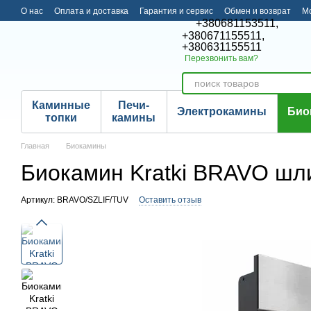
Перейти к основному контенту
О нас
Оплата и доставка
Гарантия и сервис
Обмен и возврат
М
+380681153511,
+380671155511,
+380631155511
Перезвонить вам?
Каминные
Печи-
Электрокамины
Био
топки
камины
Главная
Биокамины
Биокамин Kratki BRAVO ш
Артикул: BRAVO/SZLIF/TUV
Оставить отзыв