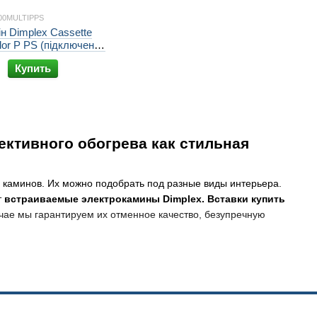
000MULTIPPS
н Dimplex Cassette
olor P PS (підключення
Купить
ктивного обогрева как стильная
 каминов. Их можно подобрать под разные виды интерьера.
т
встраиваемые электрокамины Dimplex. Вставки купить
чае мы гарантируем их отменное качество, безупречную
plex из каталога ирландского