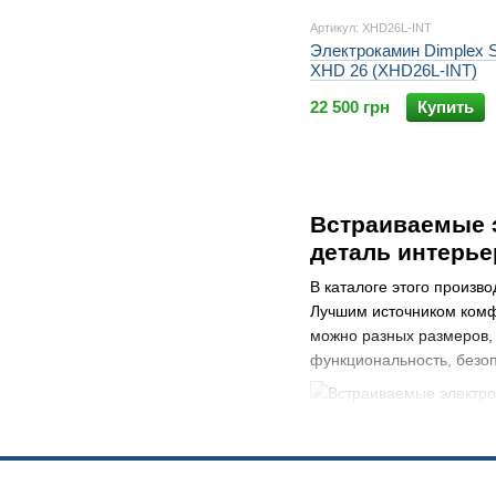
Артикул: XHD26L-INT
Электрокамин Dimplex 
XHD 26 (XHD26L-INT)
22 500 грн
Купить
Встраиваемые э
деталь интерье
В каталоге этого произв
Лучшим источником комф
можно разных размеров, 
функциональность, безоп
Почему выгодно
бренда?