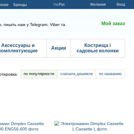
Укр
Рус
Желания
Вход
шение
Бренды
Мой заказ
, пишіть нам у Telegram, Viber та
Аксессуары и
Кострища і
Акции
комплектующие
садовые колонки
по популярности
сначала дешевле
по названию
ртировка: