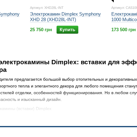
Артикул: XHD28L-INT
Артикул: CAS1
Symphony
Электрокамин Dimplex Symphony
Електрокамі
XHD 28 (XHD28L-INT)
1000 Multic
до води)
25 750 грн
Купить
173 500 грн
лектрокамины Dimplex: вставки для эффе
ра
одителя предлагается большой выбор отопительных и декоративных
ортного тепла и элегантного декора для любого помещения стану
стилей отделки, особенностей функционирования. Но в любом слу
асность и изысканный дизайн.
 купить встраиваемые электрокамины Dim