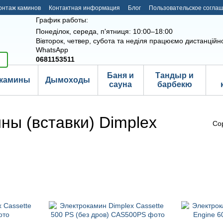
онтаж каминов
Контактная информация
Блог
Пользовательское согла
График работы:
Понеділок, середа, п'ятниця: 10:00–18:00
Вівторок, четвер, субота та неділя працюємо дистанційно
WhatsApp
0681153511
Баня и
Тандыр и
камины
Дымоходы
сауна
барбекю
ы (вставки) Dimplex
Со