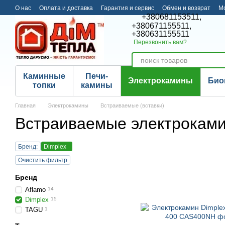
Перейти к основному контенту
О нас
Оплата и доставка
Гарантия и сервис
Обмен и возврат
М
+380681153511,
+380671155511,
+380631155511
Перезвонить вам?
Каминные
Печи-
Электрокамины
Био
топки
камины
Главная
Электрокамины
Встраиваемые (вставки)
Встраиваемые электрокамин
Бренд:
Dimplex
Очистить фильтр
Бренд
Aflamo
14
Dimplex
15
TAGU
1