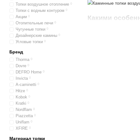
Топки воздушное отопление
0
Топки с водным контуром
0
Какими особенн
Акции
0
Отопительные печи
0
воздушного от
Чугунные топки
0
По мнению многих проф
Дизайнерские камины
0
Угловые топки
0
в монтаже и эстетическ
очень многие владельцы 
Бренд
Основные элементы 
Thorma
0
Dovre
0
Воздушное отопление
, 
DEFRO Home
0
Конструкция отопительны
Invicta
0
воздух с помощью таких 
A-caminetti
0
воздушного отопления мо
Hitze
0
площади дома.
Kobok
0
Kratki
0
Виды топок воздушн
Nordflam
0
Piazzetta
0
Такие отопительные агре
Uniflam
0
По типу монтажа. Топ
XFIRE
0
комнаты или в любом
Материал топки