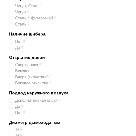
По виду применяемог
Чугун; Сталь
0
владельцев дома. Ну
Чугун
0
По доступности каме
Сталь с футеровкой
0
Сталь
0
для чего использует
Наличие шибера
Нет
0
Да
0
Открытие двери
Сверху вниз
0
Боковое
0
Вверх (гильотина)
0
Боковое открытие
0
Подвод наружного воздуха
Дополнительная опция
0
Да
0
Нет
0
Диаметр дымохода, мм
150
0
160
0