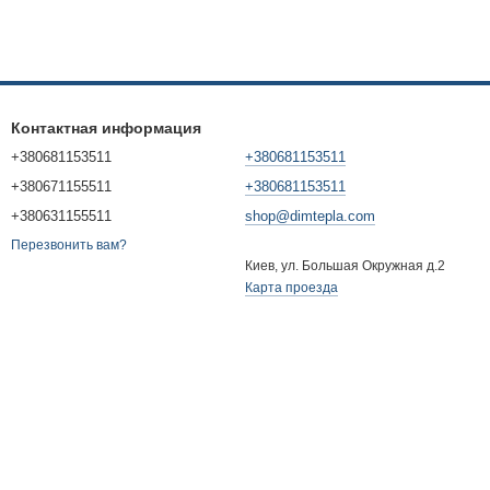
Контактная информация
+380681153511
+380681153511
+380671155511
+380681153511
+380631155511
shop@dimtepla.com
Перезвонить вам?
Киев, ул. Большая Окружная д.2
Карта проезда