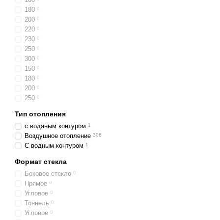
180
0
200
0
220
0
230
0
Наш ассортимент ка
250
0
В нашем интернет-магази
300
0
удобным фильтрам на сай
150
0
ваши потребности и личн
180
0
200
0
модели, которые произво
250
0
Материал топки. Это
Тип отопления
стали, что обеспечив
с водяным контуром
1
Высокая мощность. То
Воздушное отопление
308
для обустройства эф
С водным контуром
1
Наличие футеровки. В
Формат стекла
Также такие плиты а
Боковое стекло
0
Другие технические и
Прямое
0
эффективность отопле
Угловое
0
Тоннель
0
Предлагаем вам в нашем 
Угловое
0
качество подтверждается