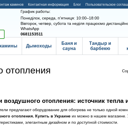
онтаж каминов
Контактная информация
Блог
Пользовательское согла
График работы:
Понеділок, середа, п'ятниця: 10:00–18:00
Вівторок, четвер, субота та неділя працюємо дистанційно
WhatsApp
0681153511
Баня и
Тандыр и
камины
Дымоходы
сауна
барбекю
о отопления
Со
 воздушного отопления: источник тепла и
ли предлагают оборудование для обогрева не только одной комна
ного отопления. Купить в Украине
их можно в нашем магазине. 
еристиками, элегантным дизайном и по доступной стоимости.