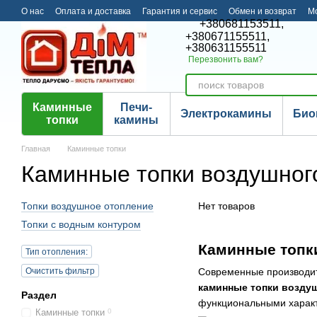
Перейти к основному контенту
О нас
Оплата и доставка
Гарантия и сервис
Обмен и возврат
М
+380681153511,
+380671155511,
+380631155511
Перезвонить вам?
Каминные
Печи-
Электрокамины
Био
топки
камины
Главная
Каминные топки
Каминные топки воздушног
Топки воздушное отопление
Нет товаров
Топки с водным контуром
Каминные топки
Тип отопления:
Очистить фильтр
Современные производите
каминные топки воздуш
Раздел
функциональными характ
Каминные топки
0