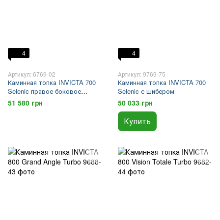
4
4
Артикул: 6769-02
Артикул: 9769-75
Каминная топка INVICTA 700
Каминная топка INVICTA 700
Selenic правое боковое
Selenic с шибером
стекло
51 580 грн
50 033 грн
Купить